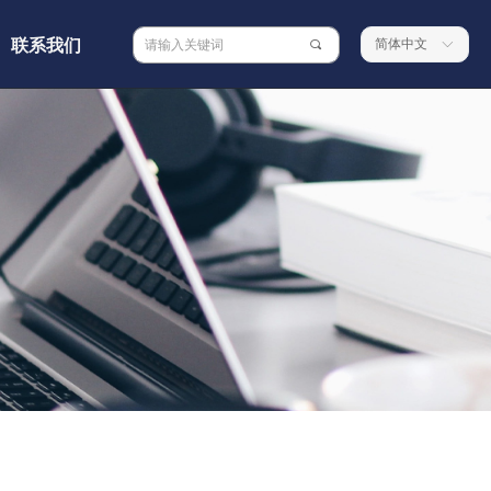
联系我们
简体中文
끠
ꀅ