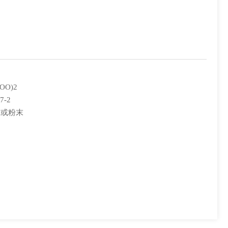
OO)2
7-2
晶或粉末