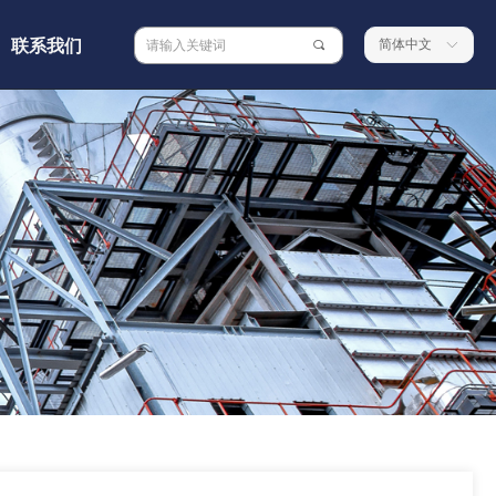
联系我们
简体中文
끠
ꀅ